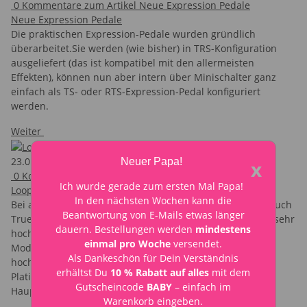
0
Kommentare zum Artikel Neue Expression Pedale
Neue Expression Pedale
Die praktischen Expression-Pedale wurden gründlich
überarbeitet.Sie werden (wie bisher) in TRS-Konfiguration
ausgeliefert (das ist kompatibel mit den allermeisten
Effekten), können nun aber intern über Minischalter ganz
einfach als TS- oder RTS-Expression-Pedal konfiguriert
werden.
Weiter
23.01.2025
Neuer Papa!
x
0
Kommentare zum Artikel Looperwerk SwapSwitch
Ich wurde gerade zum ersten Mal Papa!
Looperwerk SwapSwitch
In den nächsten Wochen kann die
Bei allen Looperwerk Produkten mit 3PDT Fußschaltern (auch
Beantwortung von E-Mails etwas länger
True Bypass Schalter genannt) kommt ausschließlich ein sehr
dauern. Bestellungen werden
mindestens
hochwertiges, leichtgängiges und langjährig bewährtes
einmal pro Woche
versendet.
Modell zum Einsatz. Beim SwapSwitch sitzt der gleiche
Als Dankeschön für Dein Verständnis
hochwertige Fußschalter nun auf einer eigenen kleinen
erhältst Du
10 % Rabatt auf alles
mit dem
Platine und wird mit vergoldeten Kontakten auf die
Gutscheincode
BABY
– einfach im
Hauptplatine gesteckt.
Warenkorb eingeben.