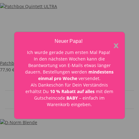
Neuer Papa!
x
Ich wurde gerade zum ersten Mal Papa!
In den nächsten Wochen kann die
Patchbox Quintett ULTRA
Beantwortung von E-Mails etwas länger
77,90 €
*
dauern. Bestellungen werden
mindestens
einmal pro Woche
versendet.
Als Dankeschön für Dein Verständnis
erhältst Du
10 % Rabatt auf alles
mit dem
Gutscheincode
BABY
– einfach im
Meine Bestseller
Warenkorb eingeben.