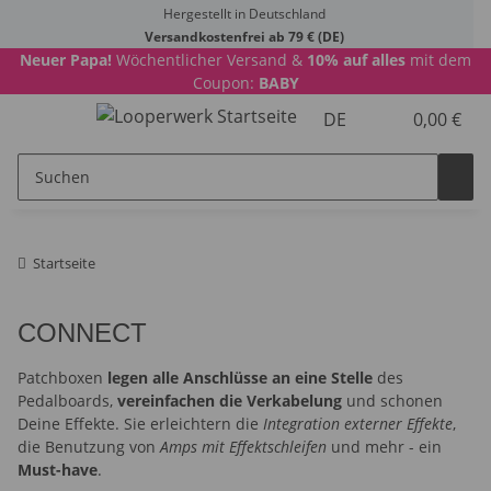
Hergestellt in Deutschland
Versandkostenfrei ab 79 € (DE)
Neuer Papa!
Wöchentlicher Versand &
10% auf alles
mit dem
Coupon:
BABY
DE
0,00 €
Startseite
CONNECT
Patchboxen
legen alle Anschlüsse an eine Stelle
des
Pedalboards,
vereinfachen die Verkabelung
und schonen
Deine Effekte. Sie erleichtern die
Integration externer Effekte
,
die Benutzung von
Amps mit Effektschleifen
und mehr - ein
Must-have
.