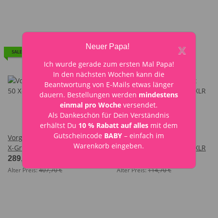
x
Neuer Papa!
SALE 29%
SALE 35%
Ich wurde gerade zum ersten Mal Papa!
In den nächsten Wochen kann die
Beantwortung von E-Mails etwas länger
dauern. Bestellungen werden
mindestens
einmal pro Woche
versendet.
Als Dankeschön für Dein Verständnis
erhältst Du
10 % Rabatt auf alles
mit dem
Gutscheincode
BABY
– einfach im
Vorgängermodell: Ascend 50
Patchbox Modular mit
Warenkorb eingeben.
X-Grid & Lift 50 inkl.
Patchbox Quartett & 2x XLR
Netzteil-Ablage
289,00 €
*
74,90 €
*
Alter Preis:
407,70 €
Alter Preis:
114,70 €