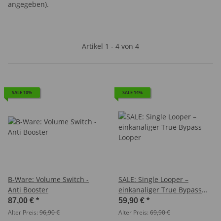
angegeben).
Artikel 1 - 4 von 4
SALE 10%
SALE 14%
B-Ware: Volume Switch -
SALE: Single Looper –
Anti Booster
einkanaliger True Bypass
Looper
87,00 €
*
59,90 €
*
Alter Preis:
96,90 €
Alter Preis:
69,90 €