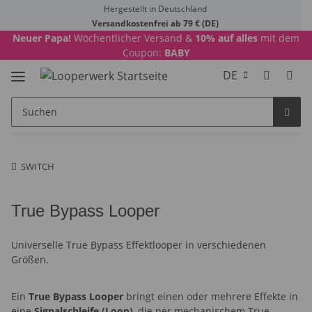
Hergestellt in Deutschland
Versandkostenfrei ab 79 € (DE)
Neuer Papa!
Wöchentlicher Versand &
10% auf alles
mit dem
Coupon:
BABY
DE
SWITCH
True Bypass Looper
Universelle True Bypass Effektlooper in verschiedenen
Größen.
Ein
True Bypass Looper
bringt einen oder mehrere Effekte in
eine
Signalschleife (Loop)
, die per mechanischem True