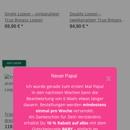
Single Looper – einkanaliger
Double Looper –
True Bypass Looper
zweikanaliger True Bypass
Looper
69,90 €
*
94,90 €
*
AUF LAGER
x
Neuer Papa!
Ich wurde gerade zum ersten Mal Papa!
In den nächsten Wochen kann die
Beantwortung von E-Mails etwas länger
dauern. Bestellungen werden
mindestens
einmal pro Woche
versendet.
Triple Looper –
Als Dankeschön für Dein Verständnis
dreikanaliger True Bypass
erhältst Du
10 % Rabatt auf alles
mit dem
Looper
119,90 €
*
Gutscheincode
BABY
– einfach im