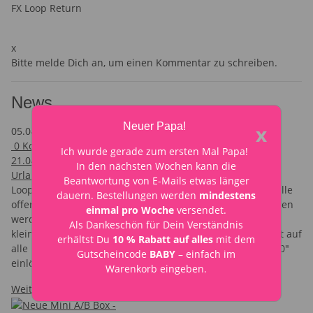
FX Loop Return
x
Bitte melde Dich an, um einen Kommentar zu schreiben.
News
Neuer Papa!
x
05.04.2026
0
Kommentare zum Artikel Urlaub vom 07.04.2026 -
Ich wurde gerade zum ersten Mal Papa!
21.04.2026
In den nächsten Wochen kann die
Urlaub vom 07.04.2026 - 21.04.2026
Beantwortung von E-Mails etwas länger
Looperwerk ist vom 7. April bis zum 21. April im Urlaub. Alle
dauern. Bestellungen werden
mindestens
offenen Bestellungen wurden versendet, neue Bestellungen
einmal pro Woche
versendet.
werden schnellstmöglich nach dem Urlaub versendet. Als
Als Dankeschön für Dein Verständnis
kleine Entschädigung für die Wartezeit gibt es 10% Rabatt auf
erhältst Du
10 % Rabatt auf alles
mit dem
alle Bestellungen – einfach im Warenkorb den Coupon "10"
Gutscheincode
BABY
– einfach im
einlösen.
Warenkorb eingeben.
Weiter