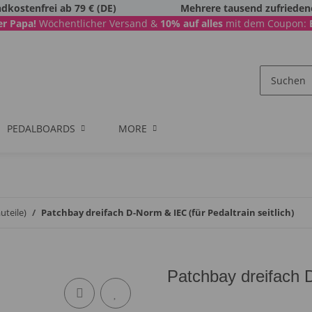
dkostenfrei ab 79 € (DE)
Mehrere tausend zufriede
r Papa!
Wöchentlicher Versand &
10% auf alles
mit dem Coupon:
PEDALBOARDS
MORE
uteile)
Patchbay dreifach D-Norm & IEC (für Pedaltrain seitlich)
Patchbay dreifach D