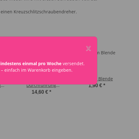
h einen Kreuzschlitzschraubendreher.
x
indestens einmal pro Woche
versendet.
– einfach im Warenkorb eingeben.
Neutrik XLR-
D-Norm Blende
g
Durchführung
1,90 €
*
) D-
(Ausgang / Male) D-
14,60 €
*
Norm Modul