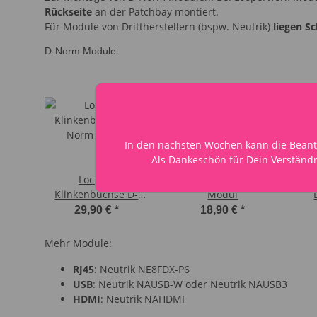
Rückseite
an der Patchbay montiert.
Für Module von Drittherstellern (bspw. Neutrik)
liegen S
D-Norm Module:
In den nächsten Wochen kann die Beant
Als Dankeschön für Dein Verständn
Locking
Speaker Out D-Norm
MI
Klinkenbuchse D-
Modul
Norm Modul
29,90 €
*
18,90 €
*
Mehr Module:
RJ45
: Neutrik NE8FDX-P6
USB
: Neutrik NAUSB-W oder Neutrik NAUSB3
HDMI
: Neutrik NAHDMI