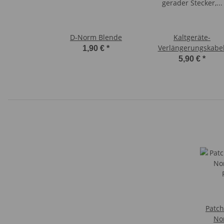
D-Norm Blende
Kaltgeräte-
Verlängerungskabel
1,90 €
*
gerader Stecker, 50 
5,90 €
*
Patch
No