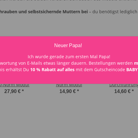
chrauben und selbstsichernde Muttern bei
– du benötigst lediglic
Neuer Papa!
Ich wurde gerade zum ersten Mal Papa!
wortung von E-Mails etwas länger dauern. Bestellungen werden
m
is erhältst Du
10 % Rabatt auf alles
mit dem Gutscheincode
BABY
DI-Durchführung
DC-Durchführung D-
Neutrik XLR-
D-Norm Modul
Norm Modul
Durchführun
(Eingang / Female
27,90 €
*
14,90 €
*
14,60 €
*
Norm Modul