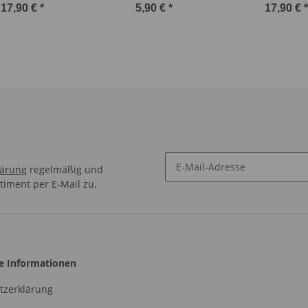
Pedaltrain)
Winkelstecker, 30 cm
seitlich)
17,90 €
*
5,90 €
*
17,90 €
*
lärung
regelmäßig und
timent per E-Mail zu.
Newsletter Abonnieren
he Informationen
tzerklärung