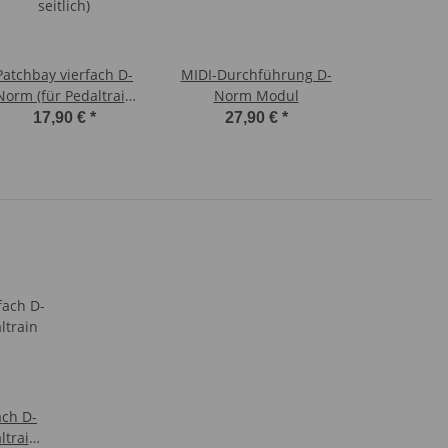
Patchbay vierfach D-
MIDI-Durchführung D-
Norm (für Pedaltrain
Norm Modul
seitlich)
17,90 €
*
27,90 €
*
ach D-
ltrain