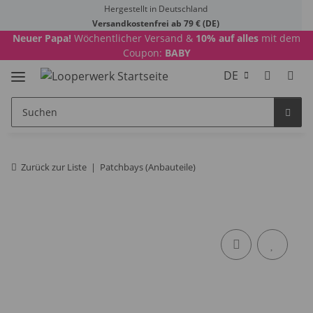
Hergestellt in Deutschland
Versandkostenfrei ab 79 € (DE)
Neuer Papa!
Wöchentlicher Versand &
10% auf alles
mit dem
Coupon:
BABY
DE
Zurück zur Liste
Patchbays (Anbauteile)