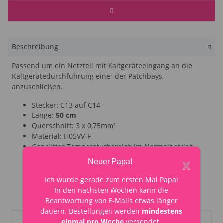
Beschreibung
Passend um ein Netzteil mit Kaltgeräteeingang an die
Kaltgerätedurchführung einer der Patchbays
anzuschließen.
Stecker: C13 auf C14
Länge:
50 cm
Querschnitt: 3 x 0,75mm²
Material: H05VV-F
Geprüfter Temperaturbereich im Normalbetrieb
-15°C - +70°C
x
Neuer Papa!
Schutzart IP20
Zulassung: ENEC 10 VDE (Europa), SAA (Australien)
Ich wurde gerade zum ersten Mal Papa!
RoHS konform
In den nächsten Wochen kann die
Beantwortung von E-Mails etwas länger
dauern. Bestellungen werden
mindestens
Produkteigenschaft
Wert
Pedaltrain
Rockboard
einmal pro Woche
versendet.