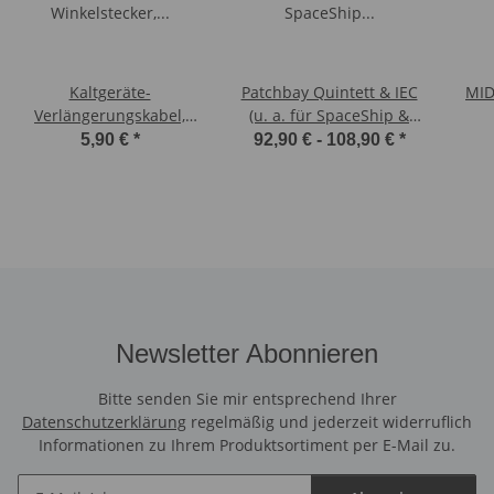
Kaltgeräte-
Patchbay Quintett & IEC
MID
Verlängerungskabel,
(u. a. für SpaceShip &
Winkelstecker, 30 cm
DIY)
5,90 €
*
92,90 € -
108,90 €
*
Newsletter Abonnieren
Bitte senden Sie mir entsprechend Ihrer
Datenschutzerklärung
regelmäßig und jederzeit widerruflich
Informationen zu Ihrem Produktsortiment per E-Mail zu.