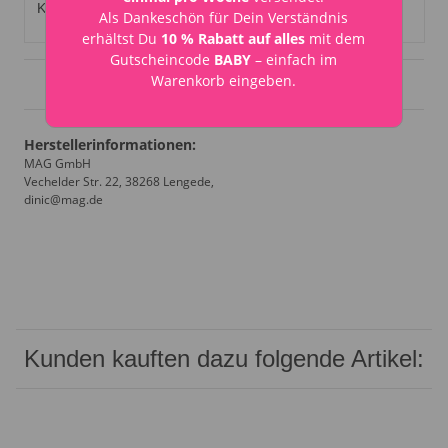
Kompatibilität:
Als Dankeschön für Dein Verständnis
SpaceShip etc.
DIY-Pedalboards
erhältst Du
10 % Rabatt auf alles
mit dem
Gutscheincode
BABY
– einfach im
Warenkorb eingeben.
Angaben zur Produktsicherheit
Herstellerinformationen:
MAG GmbH
Vechelder Str. 22, 38268 Lengede,
dinic@mag.de
Kunden kauften dazu folgende Artikel: